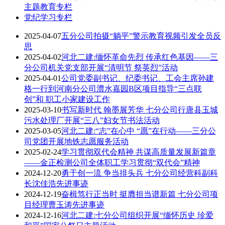
主题教育专栏
党纪学习专栏
2025-04-07
五分公司拍摄“躺平”警示教育视频引发全员反
思
2025-04-02
河北二建:缅怀革命先烈 传承红色基因——三
分公司机关党支部开展“清明节 祭英烈”活动
2025-04-01
公司党委副书记、纪委书记、工会主席孙建
格一行到河南分公司澧水嘉园B区项目指导“三点联
创”和 职工小家建设工作
2025-03-10
书写新时代 翰墨展芳华 七分公司行唐县玉城
污水处理厂开展“三八”妇女节书法活动
2025-03-05
河北二建:“志”在心中 “愿”在行动——三分公
司党团开展地铁志愿服务活动
2025-02-24
学习贯彻双代会精神 共谋高质量发展新篇章
——金正检测公司全体职工学习贯彻“双代会”精神
2024-12-20
勇于创一流 争当排头兵 七分公司经营科副科
长沈佳浩先进事迹
2024-12-19
奋楫笃行正当时 挺膺担当谱新篇 七分公司项
目经理曹玉涛先进事迹
2024-12-16
河北二建:七分公司组织开展“缅怀历史 珍爱