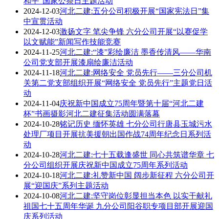
和平”国家公祭日主题活动
2024-12-03
河北二建:五分公司积极开展“国家宪法日”集
中宣贯活动
2024-12-03
激扬文字 笔尖争锋 六分公司开展“以赛促学
以文赋能”新闻写作技能竞赛
2024-11-25
河北二建:“漆”彩绘廉洁 墨香传清风——华南
公司党支部开展漆扇绘廉洁活动
2024-11-18
河北二建:网络安全 党员先行——三分公司机
关第二党支部组织开展“网络安全 党员先行”主题党日活
动
2024-11-04
庆祝新中国成立75周年暨第十届“河北二建
杯”书画摄影河北二建征集活动圆满落幕
2024-10-28
铭记历史 缅怀英雄 七分公司行唐县玉城污水
处理厂项目开展抗美援朝出国作战74周年纪念日系列活
动
2024-10-28
河北二建:七十五载逢盛世 同心共筑谱华章 七
分公司组织开展庆祝新中国成立75周年系列活动
2024-10-18
河北二建:礼赞新中国 阔步新征程 六分公司开
展“迎国庆”系列主题活动
2024-10-08
河北二建:坚守岗位彰显担当本色 以实干献礼
祖国七十五周年华诞 九分公司阳谷职专项目部开展迎国
庆系列活动