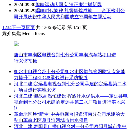
2024-09-30
趣味运动庆国庆 清正廉洁树新风
2024-09-29
唱响时代旋律 礼赞辉煌成就——金正检测公
司开展庆祝中华人民共和国成立75周年主题活动
1
2
3
4
下一页
尾页
共 1206 条记录 第 1/61 页
媒介集焦 Media focus
唐山市丰润区电视台到七分公司丰润汽车站项目进
行采访拍摄
衡水市电视台赴十分公司衡水市区燃气管网防灾应急能
力提升工程EPC总承包进行采访报道
河北二建:定远县电视台到七分公司承建的定远县第二水
厂项目进行实地采访
河北二建:迎战高温忙建设 挥洒汗水保供水——定远县电
视台到七分公司承建的定远县第二水厂项目进行实地采
访
革命老区焕“新生”中央电视台报道河南分公司承建的大
别山革命老区息县淮河城市供水项目
河北二建:寿阳县广播电视台对一分公司寿阳县城市集中