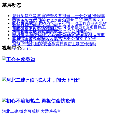
基层动态
观影竞答齐参与 宣传普及共担当 ---十分公司“全民国
国家安全 全民共筑——三分公司开展“全民国家安全
家安全教育日”活动纪实
2025.04.17
匠心独运 精益求精——三分公司一项工程喜获河北省
教育日”宣传活动
2025.04.17
党建引领攻坚克难-河南分公司澧水嘉园B区项目施工
结构优质工程奖
2025.04.17
筑牢保密防线 共护国家安全 七分公司组织开
节点超前完成
2025.04.17
精控毫厘 质立标杆——三分公司QC成果获河北省市
展“4.15”全民国家安全教育日保密主题宣传活动
共筑保密防线 公民人人有责 六分公司党工团开
政行业协会一等奖
2025.04.16
2025.04.17
展“4.15”全民国家安全教育日保密主题宣传活动
视频中心
2025.04.16
工会在您身边
河北二建:“伯”揽人才，闻天下“仕”
初心不渝献热血 勇担使命抗疫情
河北二建:微光可成炬 大爱映苍穹