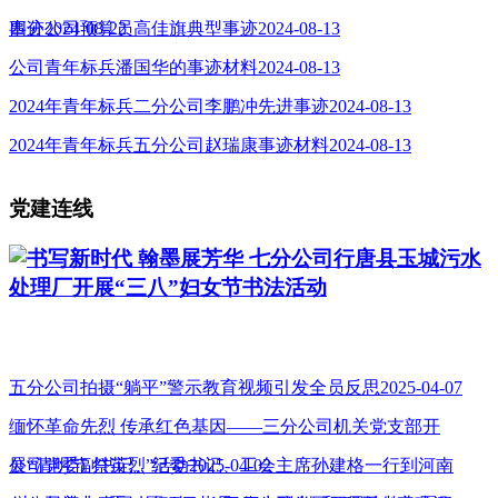
事迹
四分公司预算员高佳旗典型事迹
2024-08-22
2024-08-13
公司青年标兵潘国华的事迹材料
2024-08-13
2024年青年标兵二分公司李鹏冲先进事迹
2024-08-13
2024年青年标兵五分公司赵瑞康事迹材料
2024-08-13
党建连线
书写新时代 翰墨展芳华 七分公司行唐县玉城污水
处理厂开展“三八”妇女节书法活动
五分公司拍摄“躺平”警示教育视频引发全员反思
2025-04-07
缅怀革命先烈 传承红色基因——三分公司机关党支部开
展“清明节 祭英烈”活动
公司党委副书记、纪委书记、工会主席孙建格一行到河南
2025-04-02