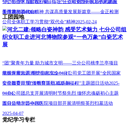
分公司澧水嘉园B区项目指导“三点联创”和 职工小家建设
“志”在心中 “愿”在行动——三分公司党团开展地铁志愿服
工作
务活动
学习贯彻双代会精神 共谋高质量发展新篇章——金正检测
2025-04-01
2025-03-05
工团园地
公司全体职工学习贯彻“双代会”精神
2025-02-24
河北二建:领略白瓷神韵 感受艺术魅力 七分公司组
织女职工走进河北博物院参观“一色万象”白瓷艺术
展
“团”聚青年力量 助力城市文明——三分公司桃李兰亭项目
组织开展志愿清扫活动
掌握保密知识 维护信息安全一分公司党工团开展“全民国家
2025-04-17
安全教育日”宣传教育活动
公司团委开展“清明祭英烈 砥砺新征程”主题团日活动
2025-04-14
2025-
04-04
一分公司团总支开展清明时节祭先烈 缅怀忠魂砺初心主题
团日活动
五分公司宁晋中西医院项目部开展清明祭英烈扫墓活动
2025-04-07
2025-04-07
党纪学习专栏