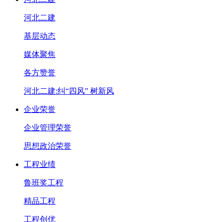
河北二建
基层动态
媒体聚焦
各方赞誉
河北二建:纠“四风” 树新风
企业荣誉
企业管理荣誉
思想政治荣誉
工程业绩
鲁班奖工程
精品工程
工程创优