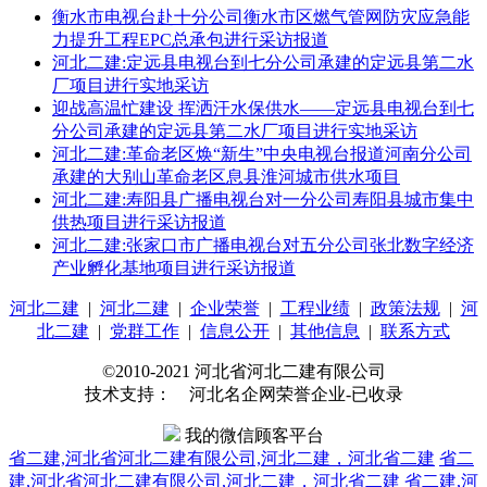
衡水市电视台赴十分公司衡水市区燃气管网防灾应急能
力提升工程EPC总承包进行采访报道
河北二建:定远县电视台到七分公司承建的定远县第二水
厂项目进行实地采访
迎战高温忙建设 挥洒汗水保供水——定远县电视台到七
分公司承建的定远县第二水厂项目进行实地采访
河北二建:革命老区焕“新生”中央电视台报道河南分公司
承建的大别山革命老区息县淮河城市供水项目
河北二建:寿阳县广播电视台对一分公司寿阳县城市集中
供热项目进行采访报道
河北二建:张家口市广播电视台对五分公司张北数字经济
产业孵化基地项目进行采访报道
河北二建
|
河北二建
|
企业荣誉
|
工程业绩
|
政策法规
|
河
北二建
|
党群工作
|
信息公开
|
其他信息
|
联系方式
©2010-2021 河北省河北二建有限公司
技术支持： 河北名企网荣誉企业-已收录
我的微信顾客平台
省二建,河北省河北二建有限公司,河北二建，河北省二建
省二
建,河北省河北二建有限公司,河北二建，河北省二建
省二建,河