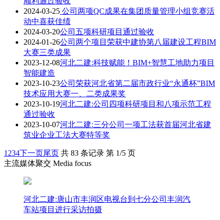
顺利通过验收
2024-03-25
公司两项QC成果在集团质量管理小组竞赛活
动中喜获佳绩
2024-03-20
公司五项科研项目通过验收
2024-01-26
公司两个项目荣获中建协第八届建设工程BIM
大赛三类成果
2023-12-08
河北二建:科技赋能！BIM+智慧工地助力项目
智能建造
2023-10-23
公司荣获河北省第二届市政行业“永通杯”BIM
技术应用大赛一、二类成果奖
2023-10-19
河北二建:公司四项科研项目和八项示范工程
通过验收
2023-10-07
河北二建:三分公司一项工法获首届河北省建
筑业企业工法大赛特等奖
1
2
3
4
下一页
尾页
共 83 条记录 第 1/5 页
主流媒体聚交 Media focus
河北二建:唐山市丰润区电视台到七分公司丰润汽
车站项目进行采访拍摄