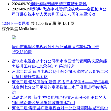
2024-09-30
趣味运动庆国庆 清正廉洁树新风
2024-09-29
唱响时代旋律 礼赞辉煌成就——金正检测公
司开展庆祝中华人民共和国成立75周年主题活动
1
2
3
4
下一页
尾页
共 1206 条记录 第 1/61 页
媒介集焦 Media focus
唐山市丰润区电视台到七分公司丰润汽车站项目进
行采访拍摄
衡水市电视台赴十分公司衡水市区燃气管网防灾应急能
力提升工程EPC总承包进行采访报道
河北二建:定远县电视台到七分公司承建的定远县第二水
厂项目进行实地采访
河北二建:迎战高温忙建设 挥洒汗水保供水——定远县电
视台到七分公司承建的定远县第二水厂项目进行实地采
访
革命老区焕“新生”中央电视台报道河南分公司承建的大
别山革命老区息县淮河城市供水项目
河北二建:寿阳县广播电视台对一分公司寿阳县城市集中