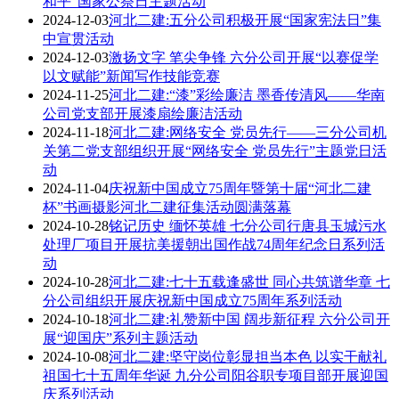
和平”国家公祭日主题活动
2024-12-03
河北二建:五分公司积极开展“国家宪法日”集
中宣贯活动
2024-12-03
激扬文字 笔尖争锋 六分公司开展“以赛促学
以文赋能”新闻写作技能竞赛
2024-11-25
河北二建:“漆”彩绘廉洁 墨香传清风——华南
公司党支部开展漆扇绘廉洁活动
2024-11-18
河北二建:网络安全 党员先行——三分公司机
关第二党支部组织开展“网络安全 党员先行”主题党日活
动
2024-11-04
庆祝新中国成立75周年暨第十届“河北二建
杯”书画摄影河北二建征集活动圆满落幕
2024-10-28
铭记历史 缅怀英雄 七分公司行唐县玉城污水
处理厂项目开展抗美援朝出国作战74周年纪念日系列活
动
2024-10-28
河北二建:七十五载逢盛世 同心共筑谱华章 七
分公司组织开展庆祝新中国成立75周年系列活动
2024-10-18
河北二建:礼赞新中国 阔步新征程 六分公司开
展“迎国庆”系列主题活动
2024-10-08
河北二建:坚守岗位彰显担当本色 以实干献礼
祖国七十五周年华诞 九分公司阳谷职专项目部开展迎国
庆系列活动