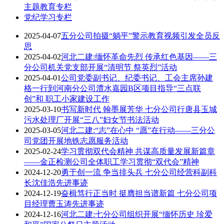
主题教育专栏
党纪学习专栏
2025-04-07
五分公司拍摄“躺平”警示教育视频引发全员反
思
2025-04-02
河北二建:缅怀革命先烈 传承红色基因——三
分公司机关党支部开展“清明节 祭英烈”活动
2025-04-01
公司党委副书记、纪委书记、工会主席孙建
格一行到河南分公司澧水嘉园B区项目指导“三点联
创”和 职工小家建设工作
2025-03-10
书写新时代 翰墨展芳华 七分公司行唐县玉城
污水处理厂开展“三八”妇女节书法活动
2025-03-05
河北二建:“志”在心中 “愿”在行动——三分公
司党团开展地铁志愿服务活动
2025-02-24
学习贯彻双代会精神 共谋高质量发展新篇章
——金正检测公司全体职工学习贯彻“双代会”精神
2024-12-20
勇于创一流 争当排头兵 七分公司经营科副科
长沈佳浩先进事迹
2024-12-19
奋楫笃行正当时 挺膺担当谱新篇 七分公司项
目经理曹玉涛先进事迹
2024-12-16
河北二建:七分公司组织开展“缅怀历史 珍爱