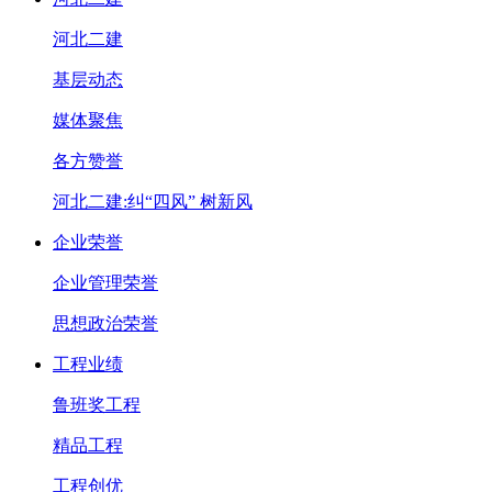
河北二建
基层动态
媒体聚焦
各方赞誉
河北二建:纠“四风” 树新风
企业荣誉
企业管理荣誉
思想政治荣誉
工程业绩
鲁班奖工程
精品工程
工程创优