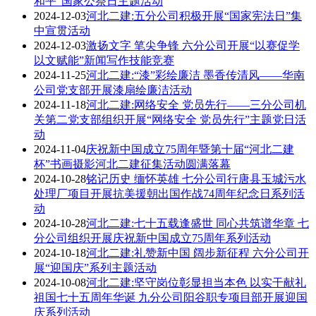
和平”国家公祭日主题活动
2024-12-03
河北二建:五分公司积极开展“国家宪法日”集
中宣贯活动
2024-12-03
激扬文字 笔尖争锋 六分公司开展“以赛促学
以文赋能”新闻写作技能竞赛
2024-11-25
河北二建:“漆”彩绘廉洁 墨香传清风——华南
公司党支部开展漆扇绘廉洁活动
2024-11-18
河北二建:网络安全 党员先行——三分公司机
关第二党支部组织开展“网络安全 党员先行”主题党日活
动
2024-11-04
庆祝新中国成立75周年暨第十届“河北二建
杯”书画摄影河北二建征集活动圆满落幕
2024-10-28
铭记历史 缅怀英雄 七分公司行唐县玉城污水
处理厂项目开展抗美援朝出国作战74周年纪念日系列活
动
2024-10-28
河北二建:七十五载逢盛世 同心共筑谱华章 七
分公司组织开展庆祝新中国成立75周年系列活动
2024-10-18
河北二建:礼赞新中国 阔步新征程 六分公司开
展“迎国庆”系列主题活动
2024-10-08
河北二建:坚守岗位彰显担当本色 以实干献礼
祖国七十五周年华诞 九分公司阳谷职专项目部开展迎国
庆系列活动