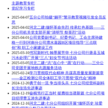
主题教育专栏
党纪学习专栏
2025-04-07
五分公司拍摄“躺平”警示教育视频引发全员反
思
2025-04-02
河北二建:缅怀革命先烈 传承红色基因——三
分公司机关党支部开展“清明节 祭英烈”活动
2025-04-01
公司党委副书记、纪委书记、工会主席孙建
格一行到河南分公司澧水嘉园B区项目指导“三点联
创”和 职工小家建设工作
2025-03-10
书写新时代 翰墨展芳华 七分公司行唐县玉城
污水处理厂开展“三八”妇女节书法活动
2025-03-05
河北二建:“志”在心中 “愿”在行动——三分公
司党团开展地铁志愿服务活动
2025-02-24
学习贯彻双代会精神 共谋高质量发展新篇章
——金正检测公司全体职工学习贯彻“双代会”精神
2024-12-20
勇于创一流 争当排头兵 七分公司经营科副科
长沈佳浩先进事迹
2024-12-19
奋楫笃行正当时 挺膺担当谱新篇 七分公司项
目经理曹玉涛先进事迹
2024-12-16
河北二建:七分公司组织开展“缅怀历史 珍爱