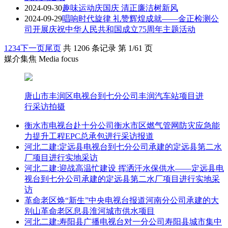
2024-09-30
趣味运动庆国庆 清正廉洁树新风
2024-09-29
唱响时代旋律 礼赞辉煌成就——金正检测公
司开展庆祝中华人民共和国成立75周年主题活动
1
2
3
4
下一页
尾页
共 1206 条记录 第 1/61 页
媒介集焦 Media focus
唐山市丰润区电视台到七分公司丰润汽车站项目进
行采访拍摄
衡水市电视台赴十分公司衡水市区燃气管网防灾应急能
力提升工程EPC总承包进行采访报道
河北二建:定远县电视台到七分公司承建的定远县第二水
厂项目进行实地采访
河北二建:迎战高温忙建设 挥洒汗水保供水——定远县电
视台到七分公司承建的定远县第二水厂项目进行实地采
访
革命老区焕“新生”中央电视台报道河南分公司承建的大
别山革命老区息县淮河城市供水项目
河北二建:寿阳县广播电视台对一分公司寿阳县城市集中