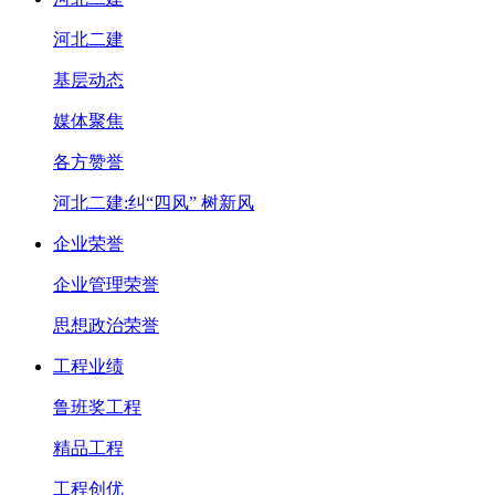
河北二建
基层动态
媒体聚焦
各方赞誉
河北二建:纠“四风” 树新风
企业荣誉
企业管理荣誉
思想政治荣誉
工程业绩
鲁班奖工程
精品工程
工程创优