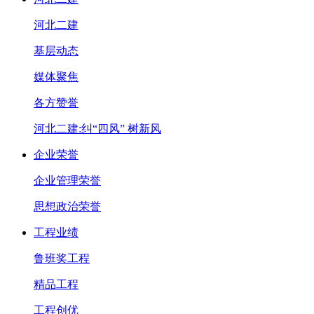
河北二建
基层动态
媒体聚焦
各方赞誉
河北二建:纠“四风” 树新风
企业荣誉
企业管理荣誉
思想政治荣誉
工程业绩
鲁班奖工程
精品工程
工程创优