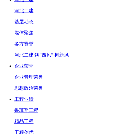
河北二建
基层动态
媒体聚焦
各方赞誉
河北二建:纠“四风” 树新风
企业荣誉
企业管理荣誉
思想政治荣誉
工程业绩
鲁班奖工程
精品工程
工程创优