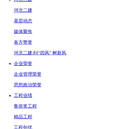
河北二建
基层动态
媒体聚焦
各方赞誉
河北二建:纠“四风” 树新风
企业荣誉
企业管理荣誉
思想政治荣誉
工程业绩
鲁班奖工程
精品工程
工程创优