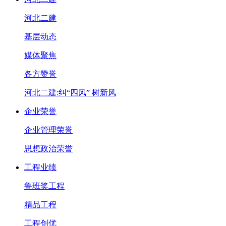
河北二建
基层动态
媒体聚焦
各方赞誉
河北二建:纠“四风” 树新风
企业荣誉
企业管理荣誉
思想政治荣誉
工程业绩
鲁班奖工程
精品工程
工程创优